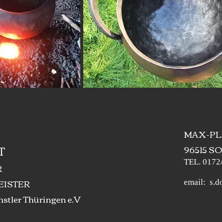
MAX-PL
T
96515 
TEL. 0172
R
ISTER
email:
s.d
stler Thüringen e.V