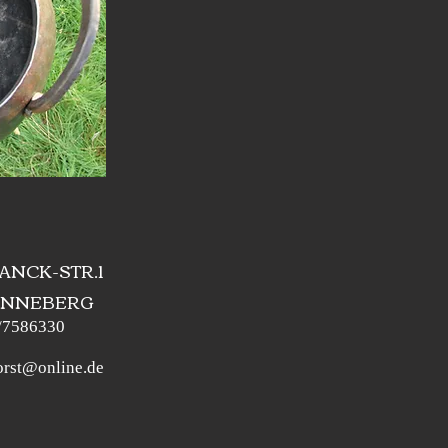
ANCK-STR.1
SONNEBERG
/7586330
orst@online.de